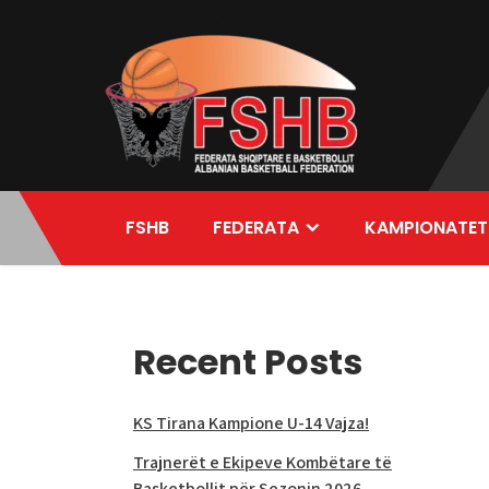
Skip
to
content
FSHB
FEDERATA
KAMPIONATET
Recent Posts
KS Tirana Kampione U-14 Vajza!
Trajnerët e Ekipeve Kombëtare të
Basketbollit për Sezonin 2026