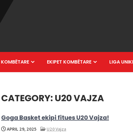
 KOMBËTARE
EKIPET KOMBËTARE
LIGA UNIK
CATEGORY:
U20 VAJZA
Goga Basket ekipi fitues U20 Vajza!
APRIL 29, 2025
U20 Vajza