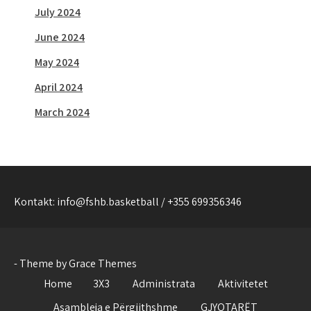
July 2024
June 2024
May 2024
April 2024
March 2024
Kontakt: info@fshb.basketball / +355 699356346
- Theme by Grace Themes
Home
3X3
Administrata
Aktivitetet
Asambleja e Përgjithshme
GJYQTARËT