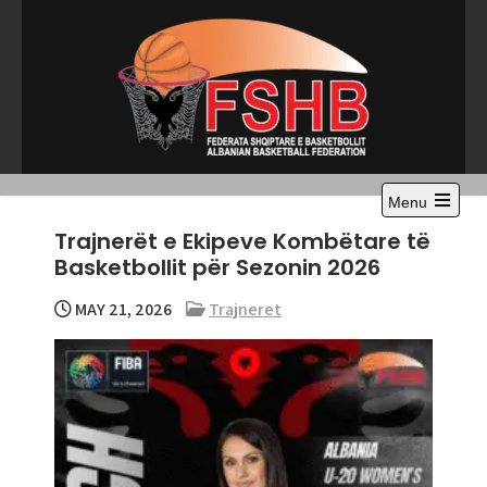
Skip
to
content
Menu
Open
Trajnerët e Ekipeve Kombëtare të
the
main
Basketbollit për Sezonin 2026
menu
MAY 21, 2026
Trajneret