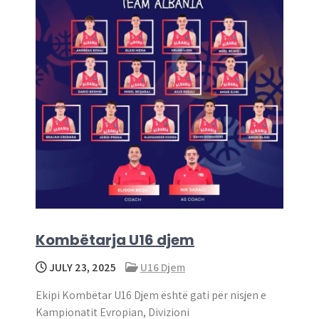
Kombëtarja U16 djem
JULY 23, 2025
U16 Djem
Ekipi Kombëtar U16 Djem është gati për nisjen e
Kampionatit Evropian, Divizioni