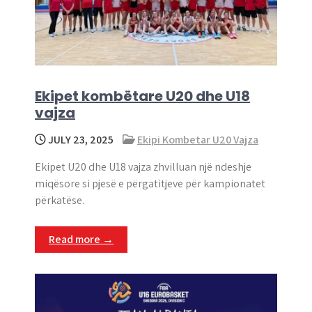
Ekipet kombëtare U20 dhe U18
vajza
JULY 23, 2025
Ekipi Kombetar U20 Vajza
Ekipet U20 dhe U18 vajza zhvilluan një ndeshje
miqësore si pjesë e përgatitjeve për kampionatet
përkatëse.
Read more →