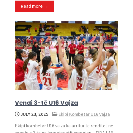
Read more →
Vendi 3-të U16 Vajza
JULY 23, 2025
Ekipi Kombetar U16 Vajza
Ekipi kombetar U16 vajza ka arritur te renditet ne
vendin e 3-te ne kampionatit evropian – FIBA U16