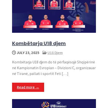
Kombëtarja U18 djem
JULY 23, 2025
U18 Djem
Kombëtarja U18 djem do të përfaqësojë Shqipërinë
në Kampionatin Evropian – Divizioni C, organizauar
në Tiranë, pallati i sportit Feti […]
Read more →