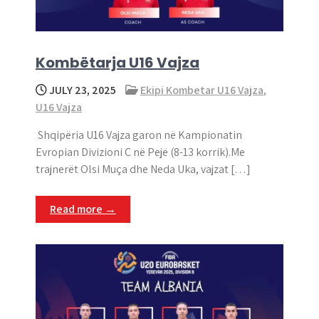
Kombëtarja U16 Vajza
JULY 23, 2025
Ekipi Kombetar U16 Vajza
,
U16 Vajza
Shqipëria U16 Vajza garon në Kampionatin
Evropian Divizioni C në Pejë (8-13 korrik).Me
trajnerët Olsi Muça dhe Neda Uka, vajzat […]
Read more →