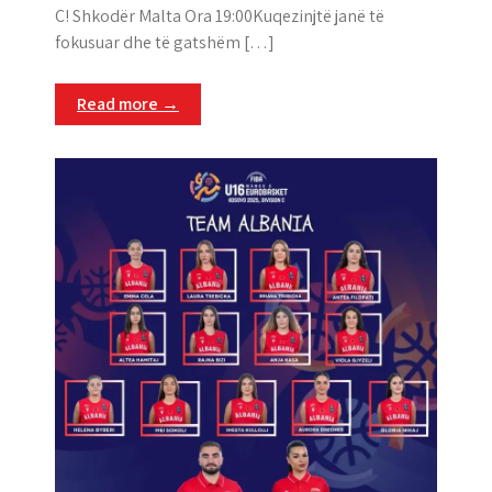
C! Shkodër Malta Ora 19:00Kuqezinjtë janë të
fokusuar dhe të gatshëm […]
Read more →