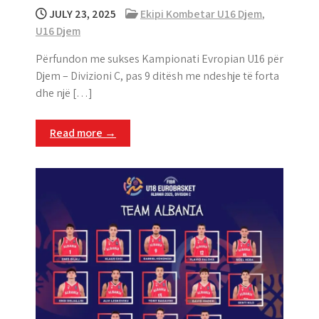
JULY 23, 2025
Ekipi Kombetar U16 Djem
,
U16 Djem
Përfundon me sukses Kampionati Evropian U16 për
Djem – Divizioni C, pas 9 ditësh me ndeshje të forta
dhe një […]
Read more →