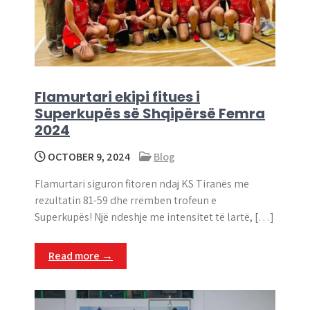
Flamurtari ekipi fitues i
Superkupës së Shqipërsë Femra
2024
OCTOBER 9, 2024
Blog
Flamurtari siguron fitoren ndaj KS Tiranës me
rezultatin 81-59 dhe rrëmben trofeun e
Superkupës! Një ndeshje me intensitet të lartë, […]
Read more →