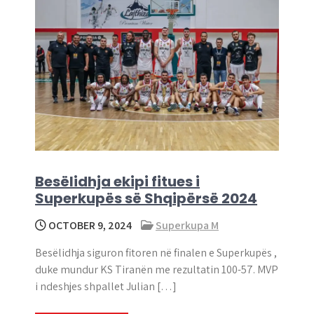
Besëlidhja ekipi fitues i
Superkupës së Shqipërsë 2024
OCTOBER 9, 2024
Superkupa M
Besëlidhja siguron fitoren në finalen e Superkupës ,
duke mundur KS Tiranën me rezultatin 100-57. MVP
i ndeshjes shpallet Julian […]