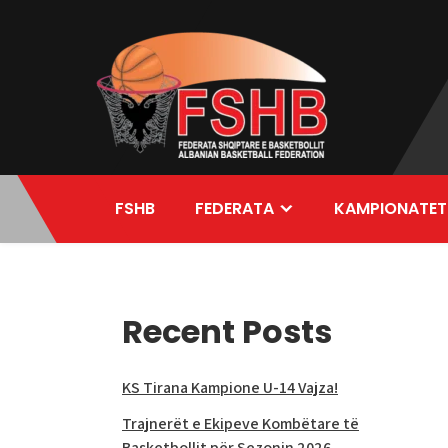
Skip
to
content
FSHB
FEDERATA
KAMPIONATET
Recent Posts
KS Tirana Kampione U-14 Vajza!
Trajnerët e Ekipeve Kombëtare të
Basketbollit për Sezonin 2026