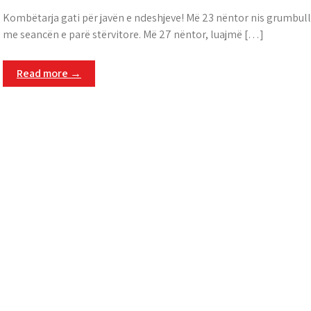
Kombëtarja gati për javën e ndeshjeve! Më 23 nëntor nis grumbul
me seancën e parë stërvitore. Më 27 nëntor, luajmë […]
Read more →