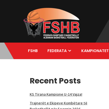
Skip
to
content
FSHB
FEDERATA
KAMPIONATET
Recent Posts
KS Tirana Kampione U-14 Vajza!
Trajnerët e Ekipeve Kombëtare të
Basketbollit për Sezonin 2026