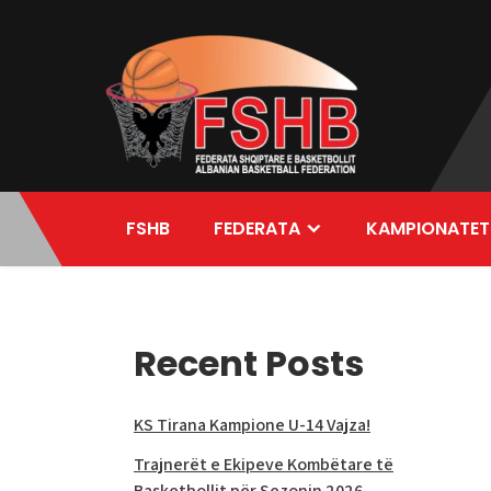
Skip
to
content
FSHB
FEDERATA
KAMPIONATET
Recent Posts
KS Tirana Kampione U-14 Vajza!
Trajnerët e Ekipeve Kombëtare të
Basketbollit për Sezonin 2026