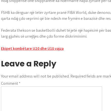
ndaj Shqipërisë dhe shqiptarëve ka ndërmarrë hapa zyrtarë për ta
FSHB ka dërguar një letër zyrtare pranë FIBA World, duke denonc
qarta ndaj çdo veprimi që bie ndesh me frymën e barazisë dhe re
Federata thekson se basketbolli duhet të jetë një hapësirë për b
larg gjuhës së urrejtjes dhe çdo forme diskriminimi.
Post
Ekipet kombëtare U20 dhe U18 vajza
navigation
Leave a Reply
Your email address will not be published.
Required fields are ma
Comment
*