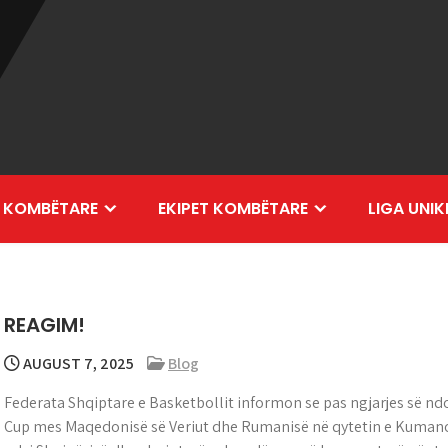
 KOMBËTARE
EKIPET KOMBËTARE
LIGA UNIK
REAGIM!
AUGUST 7, 2025
Blog
Federata Shqiptare e Basketbollit informon se pas ngjarjes së nd
Cup mes Maqedonisë së Veriut dhe Rumanisë në qytetin e Kumanov