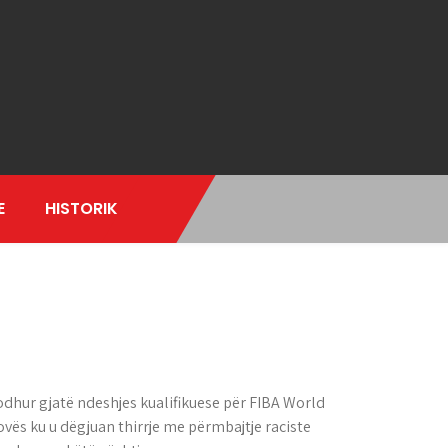
E
HISTORIK
odhur gjatë ndeshjes kualifikuese për FIBA World
ës ku u dëgjuan thirrje me përmbajtje raciste