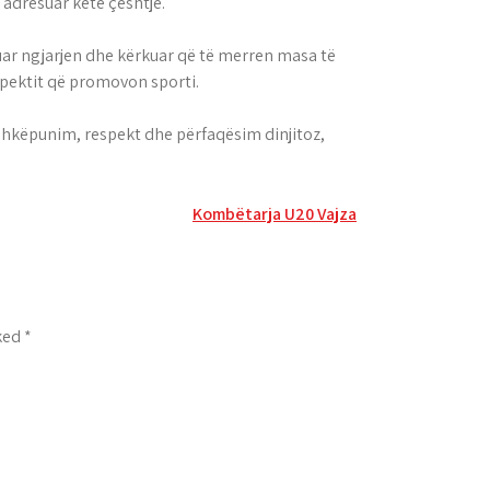
 adresuar këtë çështje.
uar ngjarjen dhe kërkuar që të merren masa të
spektit që promovon sporti.
ashkëpunim, respekt dhe përfaqësim dinjitoz,
Kombëtarja U20 Vajza
rked
*