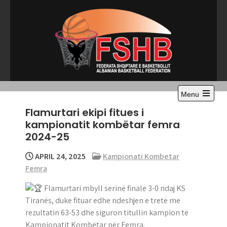
Skip
to
content
Menu
Open
Flamurtari ekipi fitues i
the
main
kampionatit kombëtar femra
menu
2024-25
APRIL 24, 2025
Kampionati Kombetar
Femra
Flamurtari mbyll serinë finale 3-0 ndaj KS
Tiranës, duke fituar edhe ndeshjen e tretë me
rezultatin 63-53 dhe siguron titullin kampion të
Kampionatit Kombëtar për Femra.