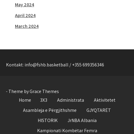
May 2024
April 2024
March 2024
Kontakt: info@fshb.basketball / +355 699356346
- Theme by Grace Themes
Home
3X3
Administrata
Aktivitetet
Asambleja e Përgjithshme
GJYQTARËT
HISTORIK
JrNBA Albania
Kampionati Kombëtar Femra