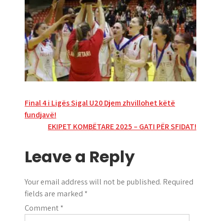
Post
Final 4 i Ligës Sigal U20 Djem zhvillohet këtë
fundjavë!
navigation
EKIPET KOMBËTARE 2025 – GATI PËR SFIDAT!
Leave a Reply
Your email address will not be published.
Required
fields are marked
*
Comment
*