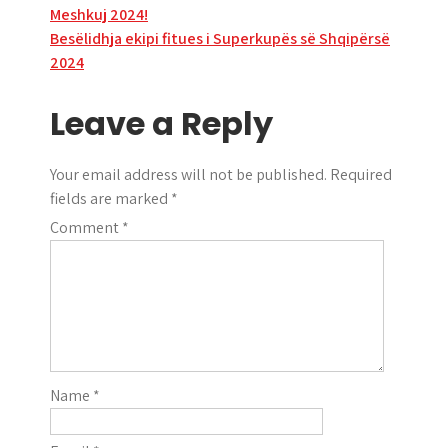
Meshkuj 2024!
navigation
Besëlidhja ekipi fitues i Superkupës së Shqipërsë
2024
Leave a Reply
Your email address will not be published.
Required
fields are marked
*
Comment
*
Name
*