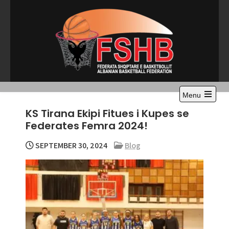
Skip
to
content
Menu
Open
KS Tirana Ekipi Fitues i Kupes se
the
main
Federates Femra 2024!
menu
SEPTEMBER 30, 2024
Blog