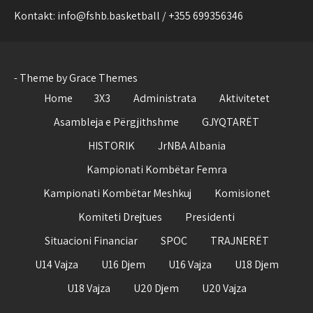
Kontakt: info@fshb.basketball / +355 699356346
- Theme by Grace Themes
Home
3X3
Administrata
Aktivitetet
Asambleja e Përgjithshme
GJYQTARËT
HISTORIK
JrNBA Albania
Kampionati Kombëtar Femra
Kampionati Kombëtar Meshkuj
Komisionet
Komiteti Drejtues
Presidenti
Situacioni Financiar
SPOC
TRAJNERËT
U14 Vajza
U16 Djem
U16 Vajza
U18 Djem
U18 Vajza
U20 Djem
U20 Vajza