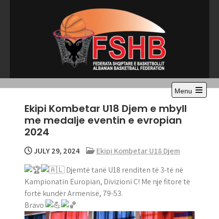
Skip
to
content
Menu
Open
Ekipi Kombetar U18 Djem e mbyll
the
main
me medalje eventin e evropian
menu
2024
JULY 29, 2024
Ekipi Kombetar U18 Djem
Djemtë tanë U18 renditen të 3-të në
Kampionatin Europian, Divizioni C! Me një fitore të
fortë kundër Armenisë, 79-53.
Bravo