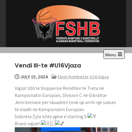
Skip
to
content
Menu
Open
Vendi III-te #U16Vjaza
the
main
menu
JULY 15, 2024
Ekipi Kombetar U16 Vajza
Vajzat U16 të Shqipërisë Renditen të Treta në
Kampionatin Europian, Division C në Gibraltar
Jemi krenarë për skuadrën tonë që arriti një sukses
të madh në Kampionatin Europian.
Sidorela Zyla ishte pjesë e starting 5
Bravo vajzat!